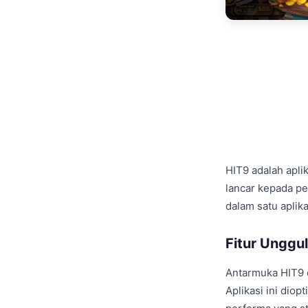
HIT9 adalah apl
lancar kepada p
dalam satu aplika
Fitur Unggu
Antarmuka HIT9 d
Aplikasi ini dio