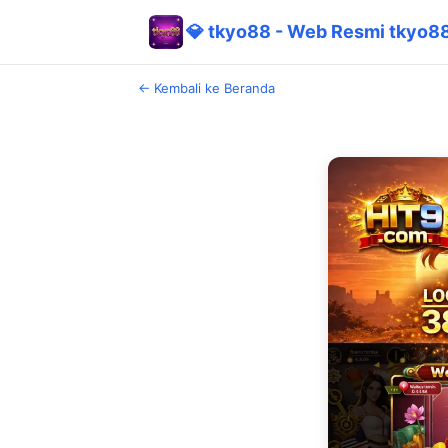
💎 tkyo88 - Web Resmi tkyo8
← Kembali ke Beranda