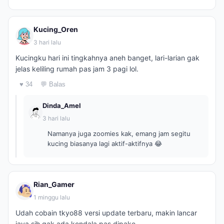
Kucing_Oren
3 hari lalu
Kucingku hari ini tingkahnya aneh banget, lari-larian gak
jelas keliling rumah pas jam 3 pagi lol.
♥ 34
💬 Balas
Dinda_Amel
3 hari lalu
Namanya juga zoomies kak, emang jam segitu
kucing biasanya lagi aktif-aktifnya 😂
Rian_Gamer
1 minggu lalu
Udah cobain tkyo88 versi update terbaru, makin lancar
jaya sih gak ada kendala pas dipake.