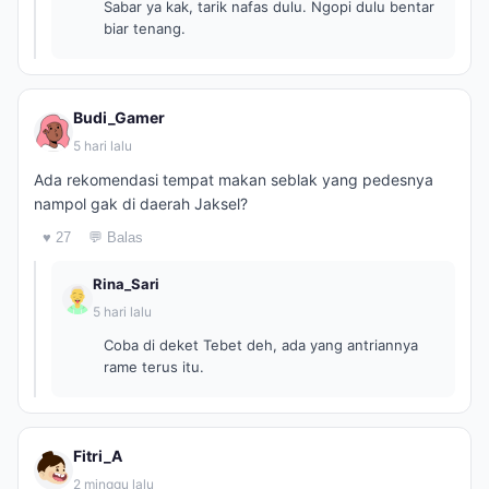
Sabar ya kak, tarik nafas dulu. Ngopi dulu bentar
biar tenang.
Budi_Gamer
5 hari lalu
Ada rekomendasi tempat makan seblak yang pedesnya
nampol gak di daerah Jaksel?
♥ 27
💬 Balas
Rina_Sari
5 hari lalu
Coba di deket Tebet deh, ada yang antriannya
rame terus itu.
Fitri_A
2 minggu lalu