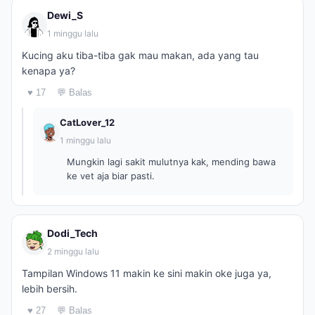
Dewi_S
1 minggu lalu
Kucing aku tiba-tiba gak mau makan, ada yang tau
kenapa ya?
♥ 17
💬 Balas
CatLover_12
1 minggu lalu
Mungkin lagi sakit mulutnya kak, mending bawa
ke vet aja biar pasti.
Dodi_Tech
2 minggu lalu
Tampilan Windows 11 makin ke sini makin oke juga ya,
lebih bersih.
♥ 27
💬 Balas