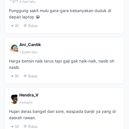
4 hari lalu
Punggung sakit mulu gara-gara kebanyakan duduk di
depan laptop 😭
♥ 30
💬 Balas
Ani_Cantik
1 bulan lalu
Harga bensin naik terus tapi gaji gak naik-naik, nasib oh
nasib.
♥ 90
💬 Balas
Hendra_V
Kemarin
Hujan deras banget dari sore, waspada banjir ya yang di
daerah rawan.
♥ 50
💬 Balas