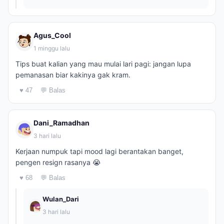
Agus_Cool
1 minggu lalu
Tips buat kalian yang mau mulai lari pagi: jangan lupa
pemanasan biar kakinya gak kram.
♥ 47
💬 Balas
Dani_Ramadhan
3 hari lalu
Kerjaan numpuk tapi mood lagi berantakan banget,
pengen resign rasanya 😭
♥ 68
💬 Balas
Wulan_Dari
3 hari lalu