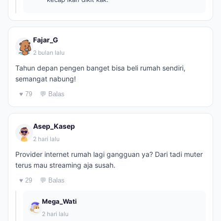
Fajar_G
2 bulan lalu
Tahun depan pengen banget bisa beli rumah sendiri,
semangat nabung!
♥ 79
💬 Balas
Asep_Kasep
2 hari lalu
Provider internet rumah lagi gangguan ya? Dari tadi muter
terus mau streaming aja susah.
♥ 29
💬 Balas
Mega_Wati
2 hari lalu