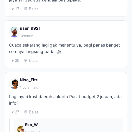
♥ 17
💬 Balas
user_9921
Kemarin
Cuaca sekarang lagi gak menentu ya, pagi panas banget
sorenya langsung badai ⛈️
♥ 30
💬 Balas
Nisa_Fitri
1 bulan lalu
Lagi nyari kost daerah Jakarta Pusat budget 2 jutaan, ada
info?
♥ 27
💬 Balas
Eka_W