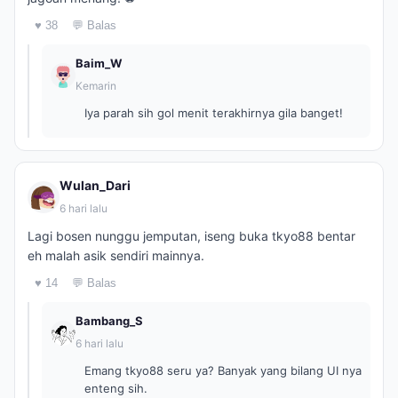
♥ 38
💬 Balas
Baim_W
Kemarin
Iya parah sih gol menit terakhirnya gila banget!
Wulan_Dari
6 hari lalu
Lagi bosen nunggu jemputan, iseng buka tkyo88 bentar
eh malah asik sendiri mainnya.
♥ 14
💬 Balas
Bambang_S
6 hari lalu
Emang tkyo88 seru ya? Banyak yang bilang UI nya
enteng sih.