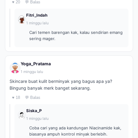
♥ 20
💬 Balas
Fitri_Indah
1 minggu lalu
Cari temen barengan kak, kalau sendirian emang
sering mager.
Yoga_Pratama
1 minggu lalu
Skincare buat kulit berminyak yang bagus apa ya?
Bingung banyak merk banget sekarang.
♥ 18
💬 Balas
Siska_P
1 minggu lalu
Coba cari yang ada kandungan Niacinamide kak,
biasanya ampuh kontrol minyak berlebih.