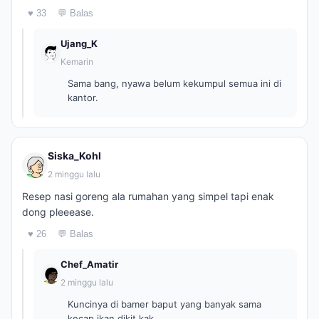
♥ 33
💬 Balas
Ujang_K
Kemarin
Sama bang, nyawa belum kekumpul semua ini di
kantor.
Siska_Kohl
2 minggu lalu
Resep nasi goreng ala rumahan yang simpel tapi enak
dong pleeease.
♥ 26
💬 Balas
Chef_Amatir
2 minggu lalu
Kuncinya di bamer baput yang banyak sama
kecap ikan dikit kak.