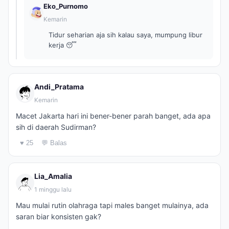
Eko_Purnomo
Kemarin
Tidur seharian aja sih kalau saya, mumpung libur
kerja 😴
Andi_Pratama
Kemarin
Macet Jakarta hari ini bener-bener parah banget, ada apa
sih di daerah Sudirman?
♥ 25
💬 Balas
Lia_Amalia
1 minggu lalu
Mau mulai rutin olahraga tapi males banget mulainya, ada
saran biar konsisten gak?