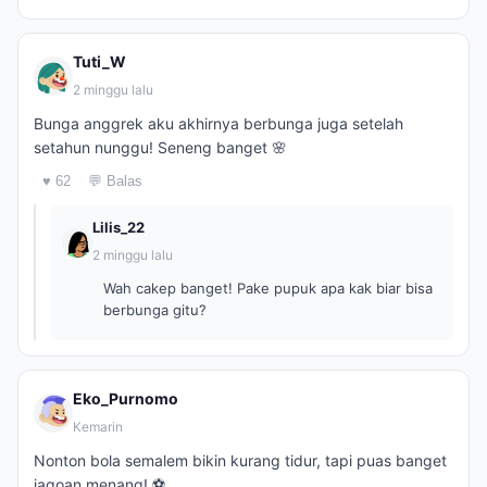
Tuti_W
2 minggu lalu
Bunga anggrek aku akhirnya berbunga juga setelah
setahun nunggu! Seneng banget 🌸
♥ 62
💬 Balas
Lilis_22
2 minggu lalu
Wah cakep banget! Pake pupuk apa kak biar bisa
berbunga gitu?
Eko_Purnomo
Kemarin
Nonton bola semalem bikin kurang tidur, tapi puas banget
jagoan menang! ⚽