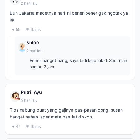
2 hari lalu
Duh Jakarta macetnya hari ini bener-bener gak ngotak ya
😫
♥ 55
💬 Balas
Siti99
2 hari lalu
Bener banget bang, saya tadi kejebak di Sudirman
sampe 2 jam.
Putri_Ayu
5 hari lalu
Tips nabung buat yang gajinya pas-pasan dong, susah
banget nahan laper mata pas liat diskon.
♥ 47
💬 Balas