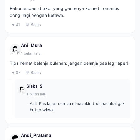
Rekomendasi drakor yang genrenya komedi romantis
dong, lagi pengen ketawa.
♥ 41
💬 Balas
Ani_Mura
1 bulan lalu
Tips hemat belanja bulanan: jangan belanja pas lagi laper!
♥ 87
💬 Balas
Siska_S
1 bulan lalu
Asli! Pas laper semua dimasukin troli padahal gak
butuh wkwk.
Andi_Pratama