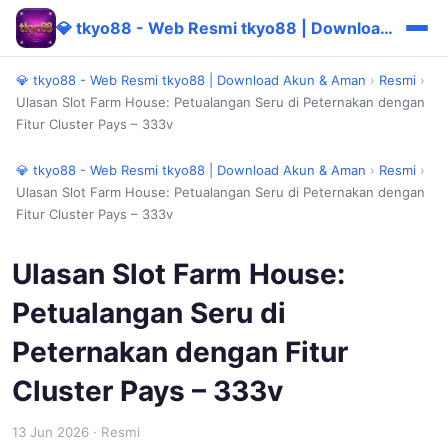
💎 tkyo88 - Web Resmi tkyo88 | Download Akun & Aman
💎 tkyo88 - Web Resmi tkyo88 | Download Akun & Aman
›
Resmi
›
Ulasan Slot Farm House: Petualangan Seru di Peternakan dengan
Fitur Cluster Pays – 333v
💎 tkyo88 - Web Resmi tkyo88 | Download Akun & Aman
›
Resmi
›
Ulasan Slot Farm House: Petualangan Seru di Peternakan dengan
Fitur Cluster Pays – 333v
Ulasan Slot Farm House:
Petualangan Seru di
Peternakan dengan Fitur
Cluster Pays – 333v
13 Jun 2026
· Resmi