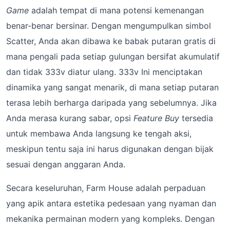
Game
adalah tempat di mana potensi kemenangan
benar-benar bersinar. Dengan mengumpulkan simbol
Scatter, Anda akan dibawa ke babak putaran gratis di
mana pengali pada setiap gulungan bersifat akumulatif
dan tidak 333v diatur ulang. 333v Ini menciptakan
dinamika yang sangat menarik, di mana setiap putaran
terasa lebih berharga daripada yang sebelumnya. Jika
Anda merasa kurang sabar, opsi
Feature Buy
tersedia
untuk membawa Anda langsung ke tengah aksi,
meskipun tentu saja ini harus digunakan dengan bijak
sesuai dengan anggaran Anda.
Secara keseluruhan, Farm House adalah perpaduan
yang apik antara estetika pedesaan yang nyaman dan
mekanika permainan modern yang kompleks. Dengan