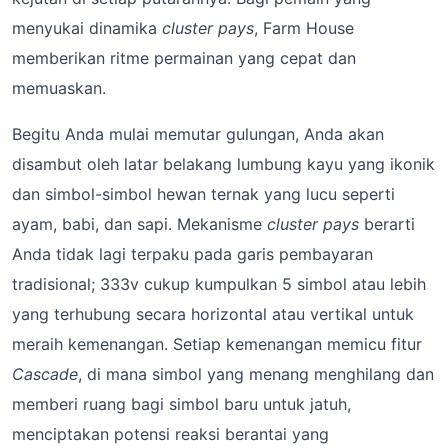
menyukai dinamika
cluster pays
, Farm House
memberikan ritme permainan yang cepat dan
memuaskan.
Begitu Anda mulai memutar gulungan, Anda akan
disambut oleh latar belakang lumbung kayu yang ikonik
dan simbol-simbol hewan ternak yang lucu seperti
ayam, babi, dan sapi. Mekanisme
cluster pays
berarti
Anda tidak lagi terpaku pada garis pembayaran
tradisional; 333v cukup kumpulkan 5 simbol atau lebih
yang terhubung secara horizontal atau vertikal untuk
meraih kemenangan. Setiap kemenangan memicu fitur
Cascade
, di mana simbol yang menang menghilang dan
memberi ruang bagi simbol baru untuk jatuh,
menciptakan potensi reaksi berantai yang