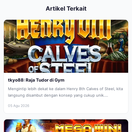
Artikel Terkait
tkyo88: Raja Tudor di Gym
Mengintip lebih dekat ke dalam Henry 8th Calves of Steel, kita
langsung disambut dengan konsep yang cukup unik.
Bayangkan Raja...
05 Agu 2026