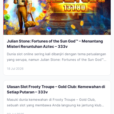
Julian Stone: Fortunes of the Sun God™ – Menantang
Misteri Reruntuhan Aztec – 333v
Dunia slot online sering kali dibanjiri dengan tema petualangan
yang serupa, namun Julian Stone: Fortunes of the Sun God™
dari...
18 Jul 2026
Ulasan Slot Frooty Troupe – Gold Club: Kemewahan di
Setiap Putaran – 333v
Masuki dunia kemewahan di Frooty Troupe – Gold Club,
sebuah slot yang membawa Anda langsung ke jantung klub
eksklusif yang...