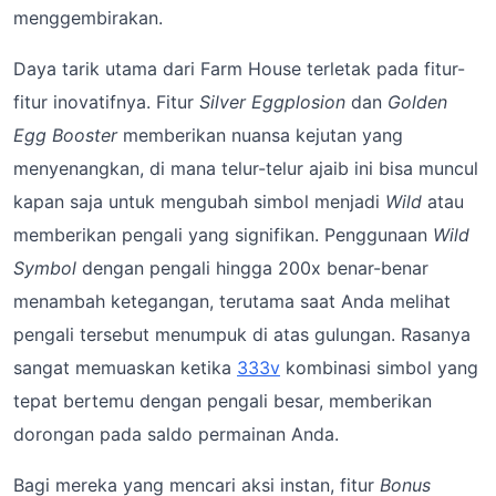
menggembirakan.
Daya tarik utama dari Farm House terletak pada fitur-
fitur inovatifnya. Fitur
Silver Eggplosion
dan
Golden
Egg Booster
memberikan nuansa kejutan yang
menyenangkan, di mana telur-telur ajaib ini bisa muncul
kapan saja untuk mengubah simbol menjadi
Wild
atau
memberikan pengali yang signifikan. Penggunaan
Wild
Symbol
dengan pengali hingga 200x benar-benar
menambah ketegangan, terutama saat Anda melihat
pengali tersebut menumpuk di atas gulungan. Rasanya
sangat memuaskan ketika
333v
kombinasi simbol yang
tepat bertemu dengan pengali besar, memberikan
dorongan pada saldo permainan Anda.
Bagi mereka yang mencari aksi instan, fitur
Bonus