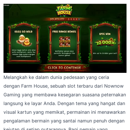
Melangkah ke dalam dunia pedesaan yang ceria
dengan Farm House, sebuah slot terbaru dari Nownow
Gaming yang membawa kesegaran suasana peternakan
langsung ke layar Anda. Dengan tema yang hangat dan
visual kartun yang memikat, permainan ini menawarkan
pengalaman bermain yang santai namun penuh dengan
kejutan di setiap putarannya. Bagi pemain yang