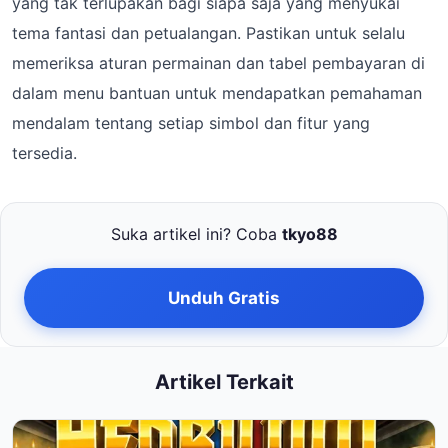
yang tak terlupakan bagi siapa saja yang menyukai
tema fantasi dan petualangan. Pastikan untuk selalu
memeriksa aturan permainan dan tabel pembayaran di
dalam menu bantuan untuk mendapatkan pemahaman
mendalam tentang setiap simbol dan fitur yang
tersedia.
Suka artikel ini? Coba
tkyo88
Unduh Gratis
Artikel Terkait