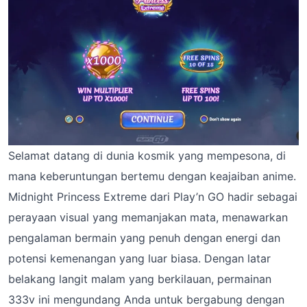
Selamat datang di dunia kosmik yang mempesona, di
mana keberuntungan bertemu dengan keajaiban anime.
Midnight Princess Extreme dari Play’n GO hadir sebagai
perayaan visual yang memanjakan mata, menawarkan
pengalaman bermain yang penuh dengan energi dan
potensi kemenangan yang luar biasa. Dengan latar
belakang langit malam yang berkilauan, permainan
333v ini mengundang Anda untuk bergabung dengan