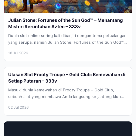
Julian Stone: Fortunes of the Sun God™ – Menantang
Misteri Reruntuhan Aztec – 333v
Dunia slot online sering kali dibanjiri dengan tema petualangan
yang serupa, namun Julian Stone: Fortunes of the Sun God™
dari...
18 Jul 2026
Ulasan Slot Frooty Troupe – Gold Club: Kemewahan di
Setiap Putaran – 333v
Masuki dunia kemewahan di Frooty Troupe – Gold Club,
sebuah slot yang membawa Anda langsung ke jantung klub
eksklusif yang...
02 Jul 2026