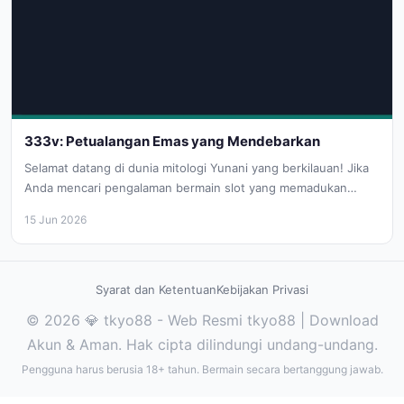
333v: Petualangan Emas yang Mendebarkan
Selamat datang di dunia mitologi Yunani yang berkilauan! Jika
Anda mencari pengalaman bermain slot yang memadukan
pesona klasik dengan ketegangan...
15 Jun 2026
Syarat dan Ketentuan
Kebijakan Privasi
© 2026 💎 tkyo88 - Web Resmi tkyo88 | Download
Akun & Aman. Hak cipta dilindungi undang-undang.
Pengguna harus berusia 18+ tahun. Bermain secara bertanggung jawab.